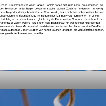
Unser Club entstand vor vielen Jahren. Damals hatten sich rund zehn Leute gefunden, die
den Tennissport in der Region bekannter machen wollten. Zunächst fanden sich nur wenig
neue Mitglieder, doch je berühmter der Sport wurde, desto mehr Menschen wollten ihn auch
ausprobieren. Angefangen hatte Tennisgemeinschaft Blau Weiß Nordkirchen mit einem
Hartplatz, auf dem konnten auch gleichzeitig die Kinder weitere Sportarten betreiben. In der
Anfangszeit waren weitere Plätze noch nicht finanzierbar. Mit wachsender Mitgliederzahl
konnte auch dieses Vorhaben bald realisiert werden. Inzwischen haben wir eine Drei-Platz-
Anlage aufgebaut. Jeder Court ist von hohen Bäumen umgeben, die viel Schatten spenden,
was gerade im Sommer von Vorteil ist.