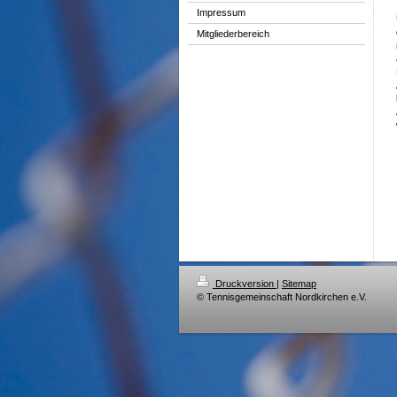
Impressum
Mitgliederbereich
Druckversion
|
Sitemap
© Tennisgemeinschaft Nordkirchen e.V.